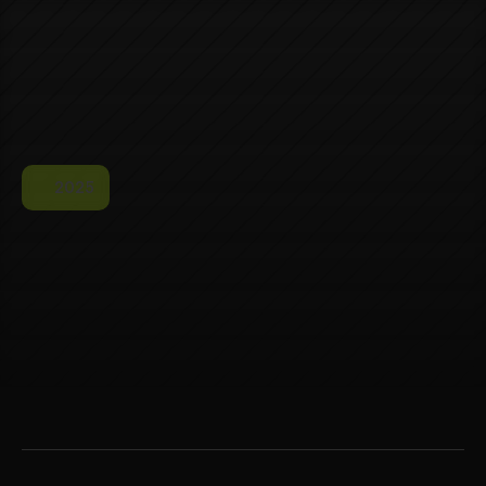
2025
F
o
r
m
u
l
a
C
o
m
p
a
n
y
-
B
r
a
n
d
i
n
g
&
V
i
s
u
a
l
I
d
e
n
t
i
t
y
A Fórmula Company é uma agência de marketing digital fundada 
em 2021, criada para acelerar marcas por meio de estratégia, 