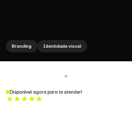
criatividade e dados. Transformamos presença digital em 
posicionamento, conexão e resultados reais, ajudando negócios 
a crescer de forma estruturada e consistente. Nosso símbolo, o 
“F” em movimento, representa velocidade, progresso e 
performance a essência de uma agência que atua com agilidade, 
visão estratégica e foco em evolução contínua.
Branding
Identidade visual
Disponível agora para te atender!