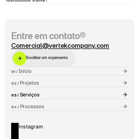
Entre em contato®
Comercial@vertekcompany.com
Socilitar um orçamento
Socilitar um orçamento
 Início
01 /
 Projetos
02 /
 Serviços
03 /
 Processos
04 /
Instagram
Behance