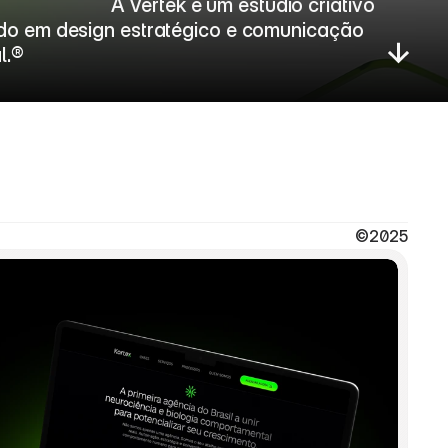
              A Vertek é um estúdio criativo 
do em design estratégico e comunicação 
l.®
©2025