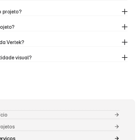
o projeto?
ojeto?
 da Vertek?
idade visual?
ício
rojetos
erviços