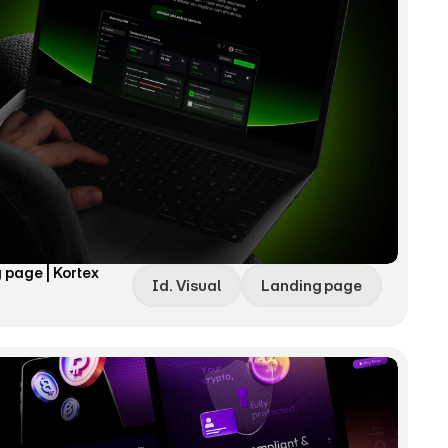
g page | Kortex
Id. Visual
Landing page