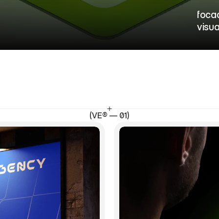
o
*
                  
foca
visua
(VE® — 01)