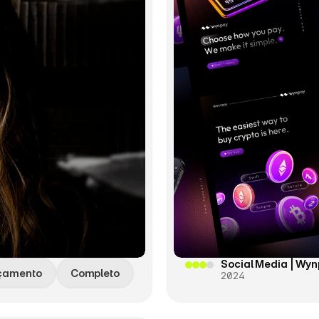
Social Media | Wy
çamento
Completo
2024