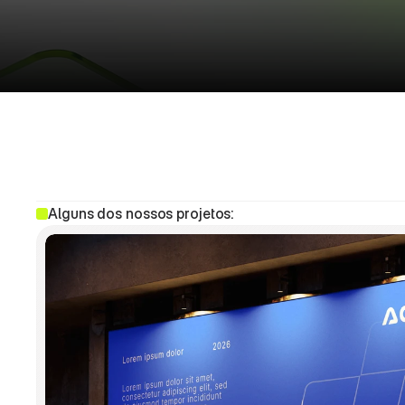
P
o
r
t
f
ó
l
i
Alguns dos nossos projetos: